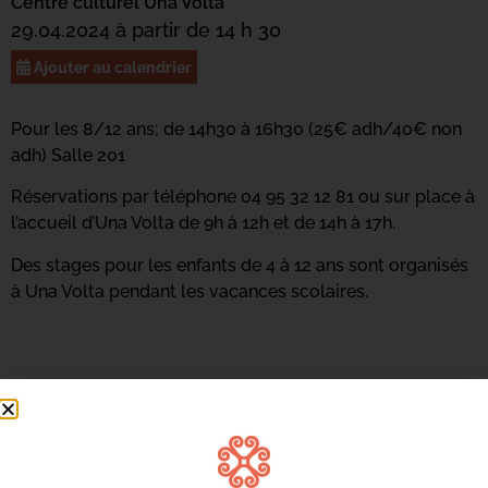
Centre culturel Una Volta
29.04.2024 à partir de 14 h 30
Ajouter au calendrier
Pour les 8/12 ans; de 14h30 à 16h30 (25€ adh/40€ non
adh) Salle 201
Réservations par téléphone 04 95 32 12 81 ou sur place à
l’accueil d’Una Volta de 9h à 12h et de 14h à 17h.
Des stages pour les enfants de 4 à 12 ans sont organisés
à Una Volta pendant les vacances scolaires.