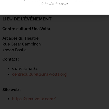
de la Ville de Bastia.
LIEU DE L'ÉVÉNEMENT
Centre culturel Una Volta
Arcades du Théâtre
Rue César Campinchi
20200 Bastia
Contact :
04 95 32 12 81
centreculturel@una-volta.org
Site web :
https://una-volta.com/