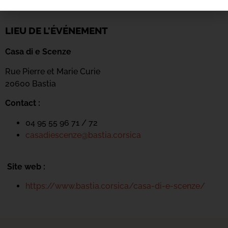
LIEU DE L'ÉVÉNEMENT
Casa di e Scenze
Rue Pierre et Marie Curie
20600 Bastia
Contact :
04 95 55 96 71 / 72
casadiescenze@bastia.corsica
Site web :
https://www.bastia.corsica/casa-di-e-scenze/