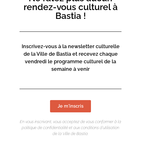
rendez-vous culturel à
Sur inscription au 04 95 55 96 71 ou par mail à
Bastia !
casadiescenze@bastia.corsica
Inscrivez-vous à la newsletter culturelle
de la Ville de Bastia et recevez chaque
vendredi le programme culturel de la
semaine à venir
Je m'inscris
En vous inscrivant, vous acceptez de vous conformer à la
politique de confidentialité et aux conditions d’utilisation
de la Ville de Bastia.