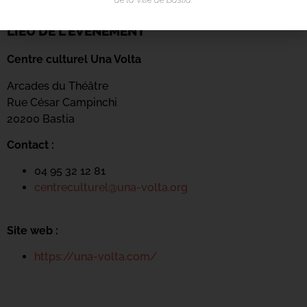
LIEU DE L'ÉVÉNEMENT
Centre culturel Una Volta
Arcades du Théâtre
Rue César Campinchi
20200 Bastia
Contact :
04 95 32 12 81
centreculturel@una-volta.org
Site web :
https://una-volta.com/