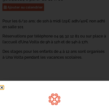
Ajouter au calendrier
Pour les 6/10 ans; de 10h à midi (25€ adh/40€ non adh)
en salle 101
Réservations par téléphone 04 95 32 12 81 ou sur place à
l’accueil d’Una Volta de 9h à 12h et de 14h à 17h.
Des stages pour les enfants de 4 à 12 ans sont organisés
à Una Volta pendant les vacances scolaires.