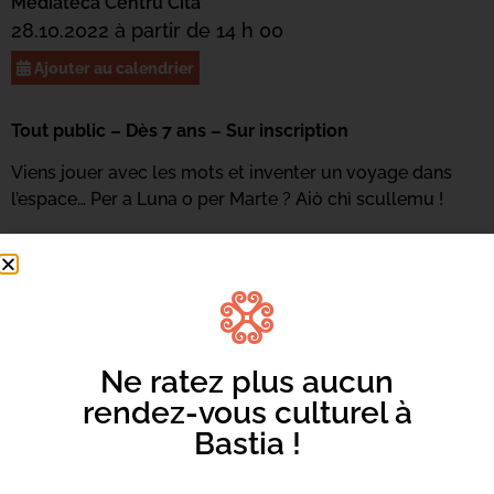
Mediateca Centru Cità
28.10.2022 à partir de 14 h 00
Ajouter au calendrier
Tout public – Dès 7 ans – Sur inscription
Viens jouer avec les mots et inventer un voyage dans
l’espace… Per a Luna o per Marte ? Aiò chì scullemu !
Inscriptions et renseignements au 06 73 68 89 18 ou
par
mail ici.
Ne ratez plus aucun
rendez-vous culturel à
Bastia !