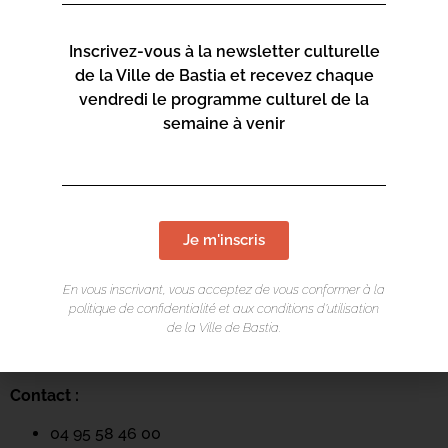
Inscrivez-vous à la newsletter culturelle
de la Ville de Bastia et recevez chaque
vendredi le programme culturel de la
semaine à venir
LIEU DE L'ÉVÉNEMENT
Je m'inscris
Mediateca Centru Cità
En vous inscrivant, vous acceptez de vous conformer à la
Place du Théatre
politique de confidentialité et aux conditions d’utilisation
de la Ville de Bastia.
Rue Favalelli
20200 Bastia
Contact :
04 95 58 46 00