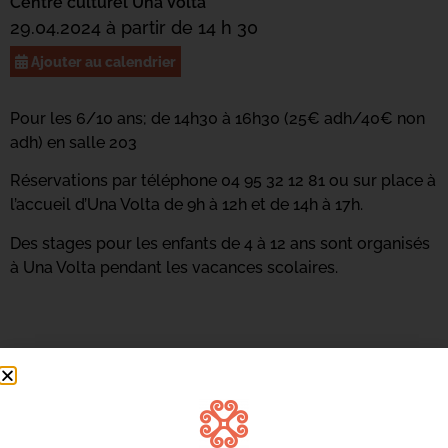
Centre culturel Una Volta
29.04.2024 à partir de 14 h 30
Ajouter au calendrier
Pour les 6/10 ans; de 14h30 à 16h30 (25€ adh/40€ non
adh) en salle 203
Réservations par téléphone 04 95 32 12 81 ou sur place à
l’accueil d’Una Volta de 9h à 12h et de 14h à 17h.
Des stages pour les enfants de 4 à 12 ans sont organisés
à Una Volta pendant les vacances scolaires.