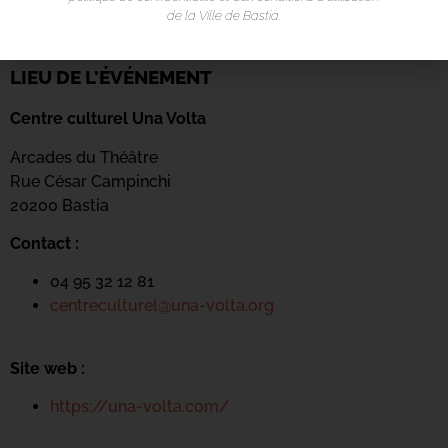
de la Ville de Bastia.
LIEU DE L'ÉVÉNEMENT
Centre culturel Una Volta
Arcades du Théâtre
Rue César Campinchi
20200 Bastia
Contact :
04 95 32 12 81
centreculturel@una-volta.org
Site web :
https://una-volta.com/