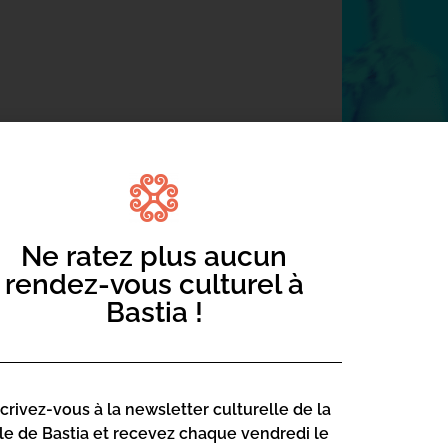
te et ludique !
) Salle 104
accueil d’Una Volta de 9h à 12h et de 14h
Ne ratez plus aucun
rendez-vous culturel à
à Una Volta pendant les vacances
Bastia !
scrivez-vous à la newsletter culturelle de la
lle de Bastia et recevez chaque vendredi le