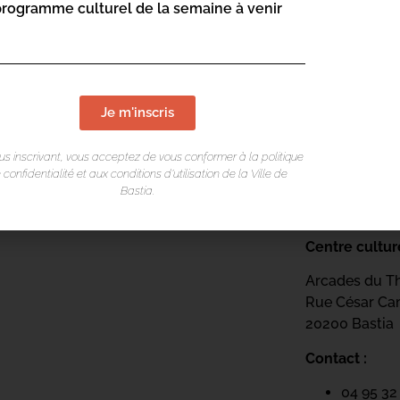
programme culturel de la semaine à venir
Je m'inscris
us inscrivant, vous acceptez de vous conformer à la politique
 confidentialité et aux conditions d’utilisation de la Ville de
Bastia.
LIEU DE L
Centre cultur
Arcades du T
Rue César Ca
20200 Bastia
Contact :
04 95 32