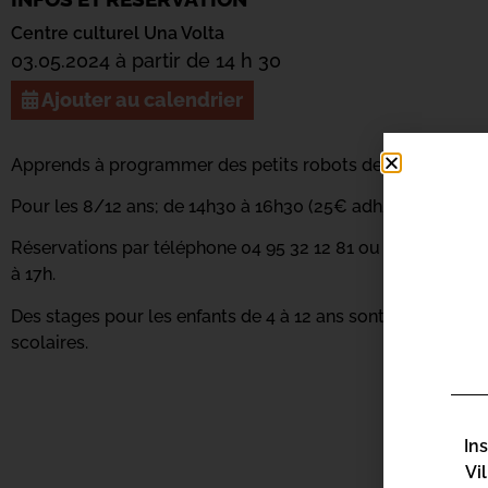
Centre culturel Una Volta
03.05.2024 à partir de 14 h 30
Ajouter au calendrier
Apprends à programmer des petits robots de façon innovan
Pour les 8/12 ans; de 14h30 à 16h30 (25€ adh/40€ non adh
Réservations par téléphone 04 95 32 12 81 ou sur place à l’
à 17h.
Des stages pour les enfants de 4 à 12 ans sont organisés 
scolaires.
In
Vi