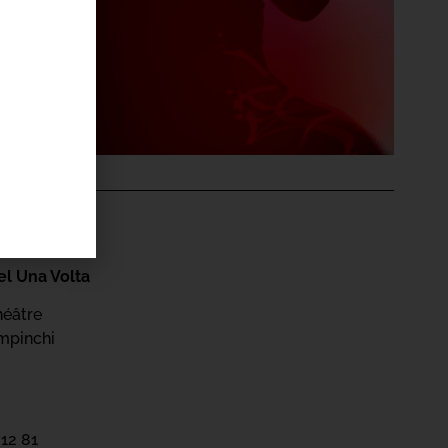
'ÉVÉNEMENT
el Una Volta
héâtre
mpinchi
 12 81