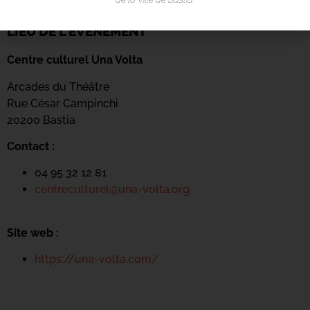
LIEU DE L'ÉVÉNEMENT
Centre culturel Una Volta
Arcades du Théâtre
Rue César Campinchi
20200 Bastia
Contact :
04 95 32 12 81
centreculturel@una-volta.org
Site web :
https://una-volta.com/