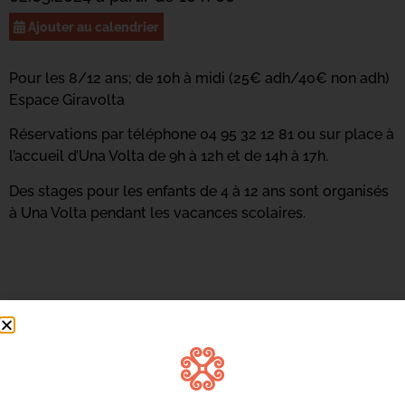
Ajouter au calendrier
Pour les 8/12 ans; de 10h à midi (25€ adh/40€ non adh)
Espace Giravolta
Réservations par téléphone 04 95 32 12 81 ou sur place à
l’accueil d’Una Volta de 9h à 12h et de 14h à 17h.
Des stages pour les enfants de 4 à 12 ans sont organisés
à Una Volta pendant les vacances scolaires.