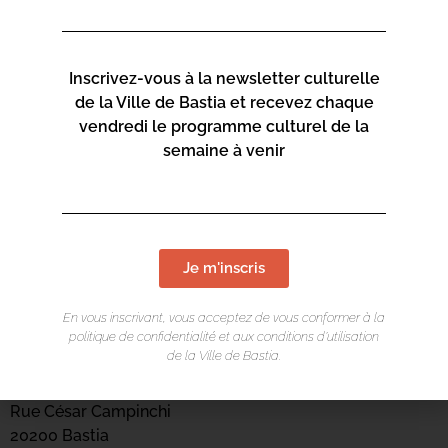
Inscrivez-vous à la newsletter culturelle
de la Ville de Bastia et recevez chaque
vendredi le programme culturel de la
semaine à venir
Je m'inscris
LIEU DE L'ÉVÉNEMENT
En vous inscrivant, vous acceptez de vous conformer à la
politique de confidentialité et aux conditions d’utilisation
Centre culturel Una Volta
de la Ville de Bastia.
Arcades du Théâtre
Rue César Campinchi
20200 Bastia