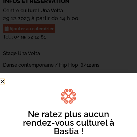
INFOS ET RÉSERVATION
Centre culturel Una Volta
29.12.2023 à partir de 14 h 00
Ajouter au calendrier
Tél. : 04 95 32 12 81
Stage Una Volta
Danse contemporaine / Hip Hop 8/12ans
14h-16h30
(30€ ADH / 50€ non ADH)
Salle 204
Ne ratez plus aucun
rendez-vous culturel à
Bastia !