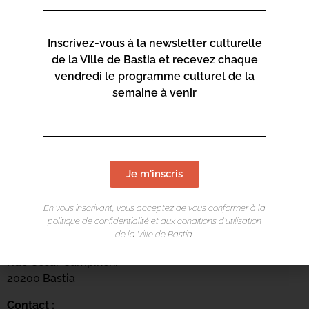
Inscrivez-vous à la newsletter culturelle
de la Ville de Bastia et recevez chaque
vendredi le programme culturel de la
semaine à venir
Je m'inscris
LIEU DE L'ÉVÉNEMENT
En vous inscrivant, vous acceptez de vous conformer à la
Centre culturel Una Volta
politique de confidentialité et aux conditions d’utilisation
de la Ville de Bastia.
Arcades du Théâtre
Rue César Campinchi
20200 Bastia
Contact :