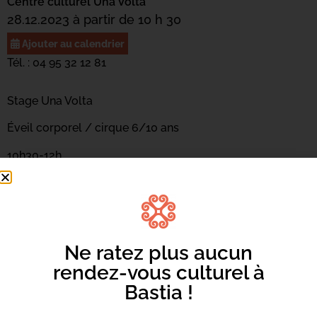
Centre culturel Una Volta
28.12.2023 à partir de 10 h 30
Ajouter au calendrier
Tél. : 04 95 32 12 81
Stage Una Volta
Éveil corporel / cirque 6/10 ans
10h30-12h
(20€ ADH / 35€ non ADH)
salle 203
Ne ratez plus aucun
rendez-vous culturel à
Bastia !