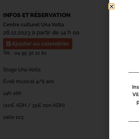
INFOS ET RÉSERVATION
Centre culturel Una Volta
26.12.2023 à partir de 14 h 00
Ajouter au calendrier
Tél. : 04 95 32 12 81
Stage Una Volta
Éveil musical 4/6 ans
In
14h-16h
Vi
(20€ ADH / 35€ non ADH)
salle 103