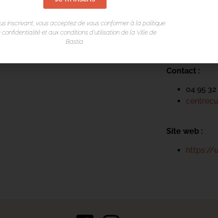
Centre cultur
us inscrivant, vous acceptez de vous conformer à la politique
Arcades du T
 confidentialité et aux conditions d’utilisation de la Ville de
Rue César Ca
Bastia.
20200 Bastia
Contact :
04 95 32
centrecu
Site web :
https://