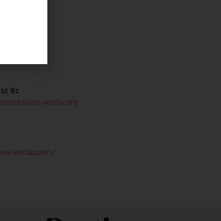
el Una Volta
héâtre
mpinchi
 12 81
lturel@una-volta.org
una-volta.com/