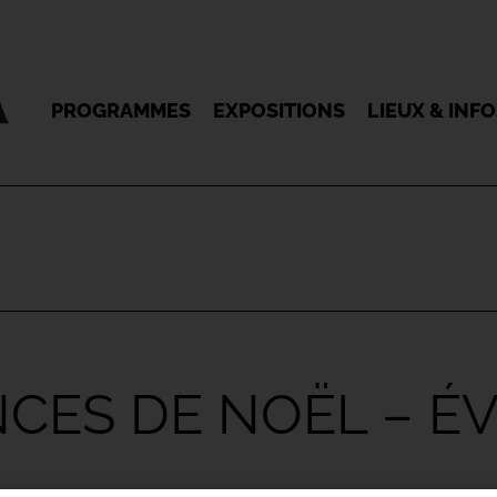
PROGRAMMES
EXPOSITIONS
LIEUX & INF
CES DE NOËL – ÉV