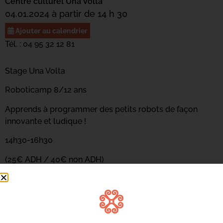
Centre culturel Una Volta
04.01.2024 à partir de 14 h 30
Ajouter au calendrier
Tél. : 04 95 32 12 81
Stage Una Volta
Roboticamp 8/12 ans
Apprends à programmer des petits robots de façon
innovante et ludique !
14h30-16h30
(25€ ADH / 40€ non ADH)
Salle 104