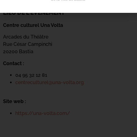
LIEU DE L'ÉVÉNEMENT
Centre culturel Una Volta
Arcades du Théâtre
Rue César Campinchi
20200 Bastia
Contact :
04 95 32 12 81
centreculturel@una-volta.org
Site web :
https://una-volta.com/