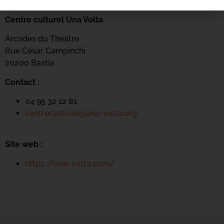
Centre culturel Una Volta
Arcades du Théâtre
Rue César Campinchi
20200 Bastia
Contact :
04 95 32 12 81
centreculturel@una-volta.org
Site web :
https://una-volta.com/