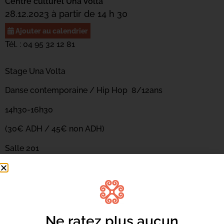
Centre culturel Una Volta
28.12.2023 à partir de 14 h 30
Ajouter au calendrier
Tél. : 04 95 32 12 81
Stage Una Volta
Danse contemporaine / Hip Hop 8/12ans
14h30-16h30
(30€ ADH / 45€ non ADH)
Salle 201
Ne ratez plus aucun