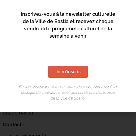
Inscrivez-vous à la newsletter culturelle
de la Ville de Bastia et recevez chaque
vendredi le programme culturel de la
semaine à venir
Je m'inscris
LIEU DE L'ÉVÉNEMENT
Centre culturel Una Volta
En vous inscrivant, vous acceptez de vous conformer à la
politique de confidentialité et aux conditions d’utilisation
Arcades du Théâtre
de la Ville de Bastia.
Rue César Campinchi
20200 Bastia
Contact :