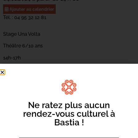
Ajouter au calendrier
Tél. : 04 95 32 12 81
Stage Una Volta
Théâtre 6/10 ans
14h-17h
(40€ ADH / 55€ non ADH)
salle 105
Ne ratez plus aucun
rendez-vous culturel à
Bastia !