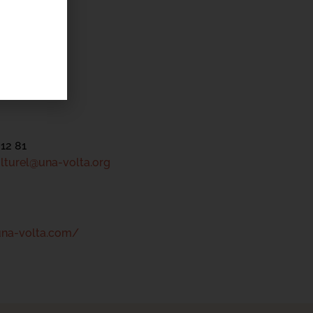
'ÉVÉNEMENT
el Una Volta
héâtre
mpinchi
 12 81
lturel@una-volta.org
una-volta.com/