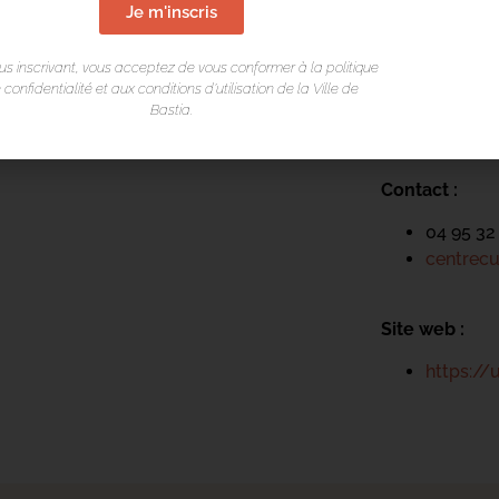
LIEU DE L
Je m'inscris
Centre cultur
us inscrivant, vous acceptez de vous conformer à la politique
 confidentialité et aux conditions d’utilisation de la Ville de
Arcades du T
Bastia.
Rue César Ca
20200 Bastia
Contact :
04 95 32
centrecu
Site web :
https://