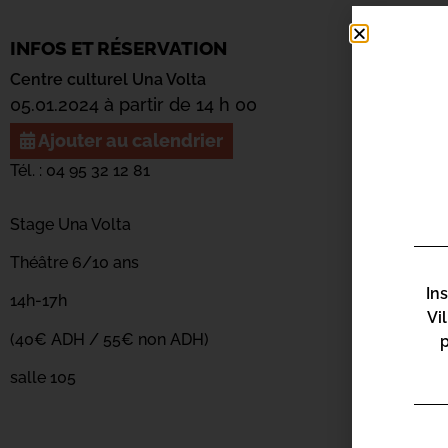
INFOS ET RÉSERVATION
Centre culturel Una Volta
05.01.2024 à partir de 14 h 00
Ajouter au calendrier
Tél. : 04 95 32 12 81
Stage Una Volta
Théâtre 6/10 ans
In
14h-17h
Vi
(40€ ADH / 55€ non ADH)
salle 105