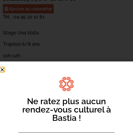
Ajouter au calendrier
Tél. : 04 95 32 12 81
Stage Una Volta
Trapèze 6/8 ans
10h-12h
(20€ ADH / 35€ non ADH)
Espace Giravolta
Ne ratez plus aucun
rendez-vous culturel à
Bastia !