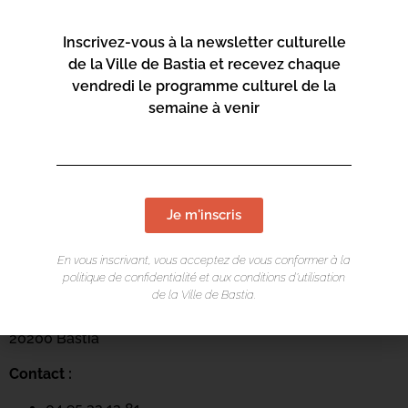
Inscrivez-vous à la newsletter culturelle
de la Ville de Bastia et recevez chaque
vendredi le programme culturel de la
semaine à venir
Je m'inscris
LIEU DE L'ÉVÉNEMENT
Centre culturel Una Volta
En vous inscrivant, vous acceptez de vous conformer à la
politique de confidentialité et aux conditions d’utilisation
Arcades du Théâtre
de la Ville de Bastia.
Rue César Campinchi
20200 Bastia
Contact :