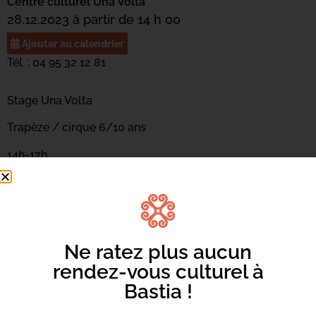
Centre culturel Una Volta
28.12.2023 à partir de 14 h 00
Ajouter au calendrier
Tél. : 04 95 32 12 81
Stage Una Volta
Trapèze / cirque 6/10 ans
14h-17h
(30€ ADH / 45€ non ADH)
Espace Giravolta
Ne ratez plus aucun
rendez-vous culturel à
Bastia !