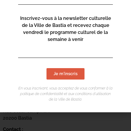
Inscrivez-vous à la newsletter culturelle
de la Ville de Bastia et recevez chaque
vendredi le programme culturel de la
semaine à venir
Je m'inscris
LIEU DE L'ÉVÉNEMENT
En vous inscrivant, vous acceptez de vous conformer à la
Centre culturel Una Volta
politique de confidentialité et aux conditions d’utilisation
de la Ville de Bastia.
Arcades du Théâtre
Rue César Campinchi
20200 Bastia
Contact :