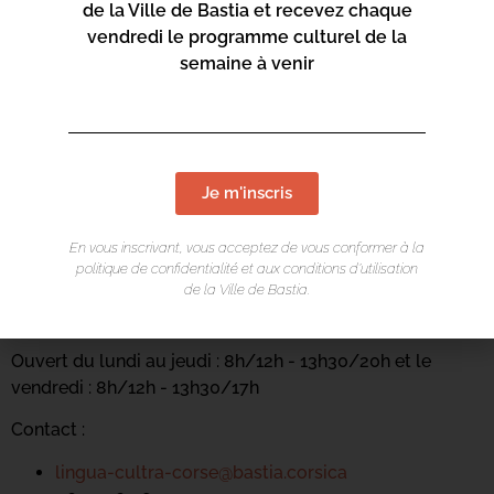
de la Ville de Bastia et recevez chaque
vendredi le programme culturel de la
semaine à venir
Je m'inscris
LIEU DE L'ÉVÉNEMENT
En vous inscrivant, vous acceptez de vous conformer à la
politique de confidentialité et aux conditions d’utilisation
Casa di e Lingue
de la Ville de Bastia.
Carrughju Sant'Anghjuli
Ouvert du lundi au jeudi : 8h/12h - 13h30/20h et le
vendredi : 8h/12h - 13h30/17h
Contact :
lingua-cultra-corse@bastia.corsica