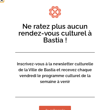
lieux les plus inattendus.
Les billets sont en vente auprès de l’office
intercommunal de tourisme de Bastia, 30 €,
gratuits –
de 12 ans
. Vente sur place également.
Ne ratez plus aucun
rendez-vous culturel à
Avec Bertrand Cervera (violon), Jaewon Lee (violon),
Bastia !
Sylvain Le Provost (contrebasse) et Stéphane Petitjean
(piano).
Concert de soutien au festival Sorru in Musica
En partenariat avec la Mairie de Bastia
Inscrivez-vous à la newsletter culturelle
de la Ville de Bastia et recevez chaque
vendredi le programme culturel de la
semaine à venir