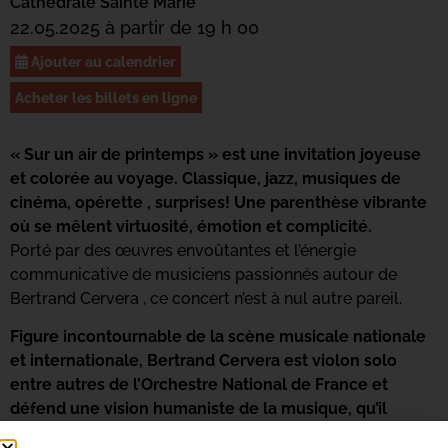
Cathédrale Sainte Marie
22.05.2025 à partir de 19 h 00
Ajouter au calendrier
Acheter les billets en ligne
« Sur un air de printemps » est une invitation joyeuse
et colorée au voyage. Classique, jazz, musiques de
cinéma, opérette , surprises! Une parenthèse vibrante
où se mêlent virtuosité, émotion et complicité.
Porté par des œuvres envoûtantes et l’énergie
communicative de musiciens passionnés autour de
Bertrand Cervera , ce concert n’est à nul autre pareil.
Figure incontournable de la scène musicale nationale
et internationale, Bertrand Cervera est violon solo
entre autres de l’Orchestre National de France et
défend une vision humaniste de la musique, qu’il
partage sur les plus grandes scènes comme dans les