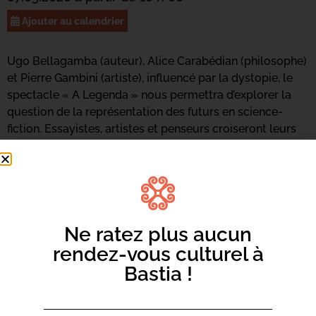
Ajouter au calendrier
Ugo Bellagamba (auteur), Alice Carabédian (philosophe)
et Pierre Gambini (artiste), influencé par la dystopie, le
spectacle « A Legenda » nous permettra d’explorer la
question de la représentation des futurs en science-
fiction. Essayistes, artistes et penseurs croiseront leurs
regards sur les visions sombres du futur, mais aussi sur
les moyens de s’en libérer, pour mieux interroger les
notions de liberté, de justice et d’humanité.
Une rencontre animée par Mathieu Graziani (Université
de Corse).
Ne ratez plus aucun
rendez-vous culturel à
Bastia !