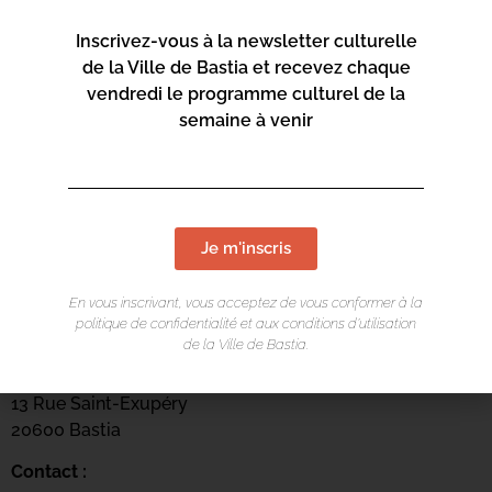
Inscrivez-vous à la newsletter culturelle
de la Ville de Bastia et recevez chaque
vendredi le programme culturel de la
semaine à venir
Je m'inscris
En vous inscrivant, vous acceptez de vous conformer à la
LIEU DE L'ÉVÉNEMENT
politique de confidentialité et aux conditions d’utilisation
de la Ville de Bastia.
Mediateca Barberine Duriani
13 Rue Saint-Exupéry
20600 Basti
a
Contact :