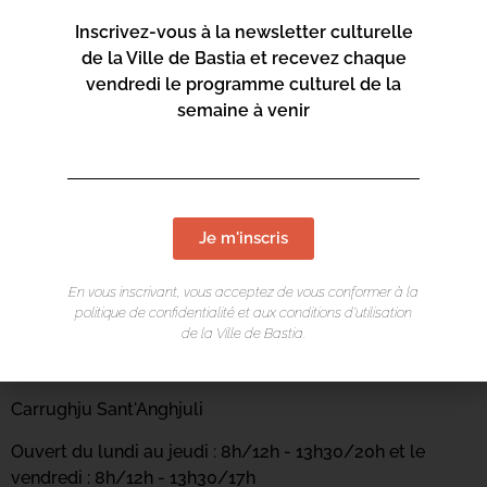
Inscrivez-vous à la newsletter culturelle
de la Ville de Bastia et recevez chaque
vendredi le programme culturel de la
semaine à venir
Je m'inscris
En vous inscrivant, vous acceptez de vous conformer à la
politique de confidentialité et aux conditions d’utilisation
LIEU DE L'ÉVÉNEMENT
de la Ville de Bastia.
Casa di e Lingue
Carrughju Sant'Anghjuli
Ouvert du lundi au jeudi : 8h/12h - 13h30/20h et le
vendredi : 8h/12h - 13h30/17h