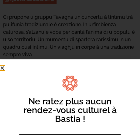
Ci prupone u gruppu Tavagna un cuncertu à l’ìntimu trà
pulifunia tradiziunale è creazione. In un’imbienza
calurosa, s’alzanu e voce per cantà l’ànima di u populu è
u so territoriu. Un mumentu di spartera rarissimu in un
quadru cusì ìntimu. Un viaghju in corpe à una tradizione
sempre viva
Ne ratez plus aucun
rendez-vous culturel à
Bastia !