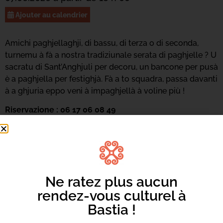
Ajouter au calendrier
Amichi paghjellaghji, di bassu, di terza o di seconda,
turnemu à fà a nostra tradiziunale serata di paghjelle ? U
sacratu di Sant’Anghjuli per decoru, un bancone per pusà
è a paghjella per festighjà. Fà a to squadra, passa davanti
à a ghjuria eppo veni à impaghjellà à voline più !
Riservazione : 06 17 06 08 49
O per mail
mcbetti@bastia.corsica
Ne ratez plus aucun
rendez-vous culturel à
Bastia !