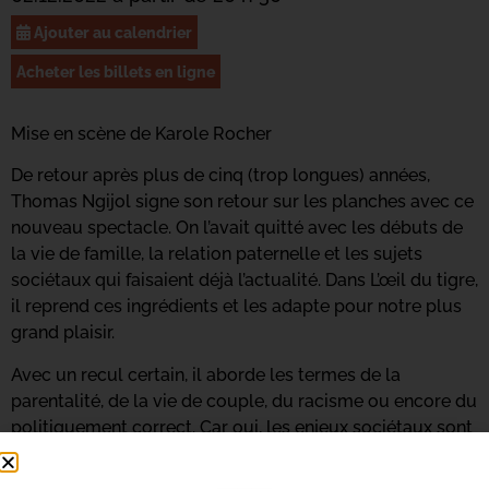
Ajouter au calendrier
Acheter les billets en ligne
Mise en scène de Karole Rocher
De retour après plus de cinq (trop longues) années,
Thomas Ngijol signe son retour sur les planches avec ce
nouveau spectacle. On l’avait quitté avec les débuts de
la vie de famille, la relation paternelle et les sujets
sociétaux qui faisaient déjà l’actualité. Dans L’œil du tigre,
il reprend ces ingrédients et les adapte pour notre plus
grand plaisir.
Avec un recul certain, il aborde les termes de la
parentalité, de la vie de couple, du racisme ou encore du
politiquement correct. Car oui, les enjeux sociétaux sont
présents dans le spectacle, mais ici, Thomas Ngijol traite
ces thèmes avec une finesse et une intelligence qui le