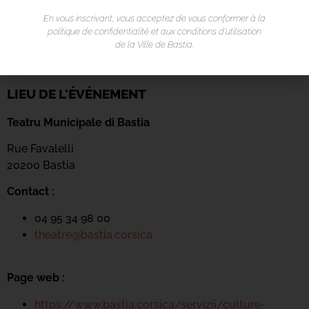
En vous inscrivant, vous acceptez de vous conformer à la
politique de confidentialité et aux conditions d’utilisation
de la Ville de Bastia.
LIEU DE L'ÉVÉNEMENT
Teatru Municipale di Bastia
Rue Favalelli
20200 Bastia
Contact :
04 95 34 98 00
theatre@bastia.corsica
Page web :
https://www.bastia.corsica/servizii/culture-