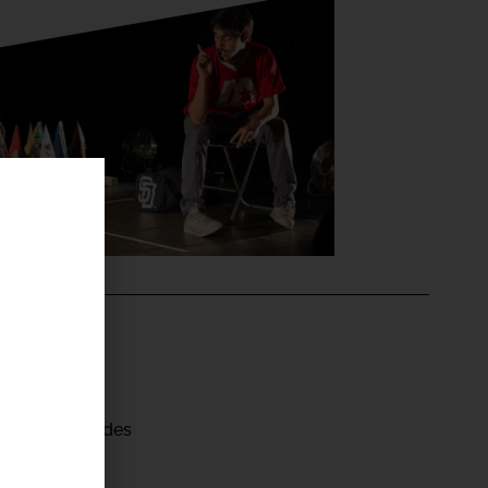
'ÉVÉNEMENT
héâtre
Dame de Lourdes