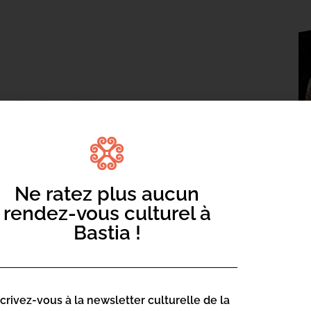
 Diffusion Artistique )
Unis, le comédien Lázaro Gabino Rodríguez
payé 70 pesos (3,50€) pour plus de 12
Ne ratez plus aucun
rendez-vous culturel à
LIEU DE L
nnelle faite par Gabino Rodríguez.
Bastia !
our travailler sur une chaîne de
Fabrique de t
ne. Sous la fausse identité de Santiago
2 Rue Notre 
ntact avec ses amis, sa famille ou ses
20200 Bastia
 Constitution mexicaine, « doit couvrir
scrivez-vous à la newsletter culturelle de la