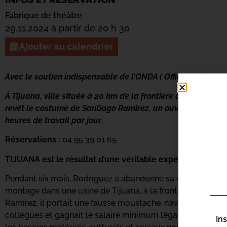
Fabrique de théâtre
29.11.2024 à partir de 20 h 30
Ajouter au calendrier
Avec le soutien indispensable de l’ONDA ( Office National de
À Tijuana, ville située à 20 km de la frontière des États-
revêt le costume de Santiago Ramirez, un ouvrier d’usine 
heures de travail par jour.
Réservations :
04 95 39 01 65
TIJUANA est le résultat d’une véritable expérience perso
Pendant six mois, Rodríguez a abandonné sa vie à Mexico p
montage dans une usine de Tijuana, à la frontière américai
Ramírez, il portait une fausse moustache, n’avait aucun co
collègues et gagnait le salaire minimum légal qui, selon la
In