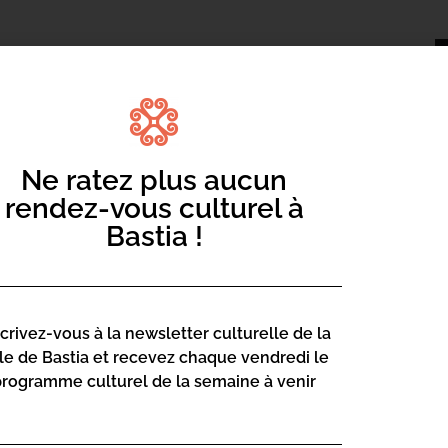
Ne ratez plus aucun
rendez-vous culturel à
Bastia !
ue depuis 1987 !
ler, offrant un espace de convivialité
025 aura pour particularité de se
mmés du 5 au 7 juin, à leur créneau
scrivez-vous à la newsletter culturelle de la
stia vous proposeront un premier week-
lle de Bastia et recevez chaque vendredi le
ars, avec la participation de Camille &
programme culturel de la semaine à venir
 a dû être reporté.