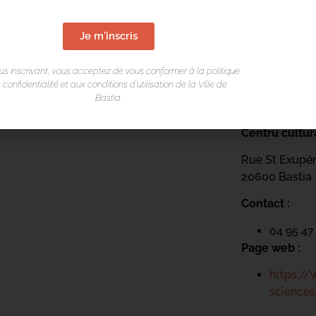
Je m'inscris
us inscrivant, vous acceptez de vous conformer à la politique
 confidentialité et aux conditions d’utilisation de la Ville de
Bastia.
LIEU DE L
Centru cultur
Rue St Exupé
20600 Bastia
Contact :
04 95 47
Page web :
https://
sciences