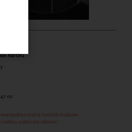
'ÉVÉNEMENT
ale Alb’Oru
ry
 47 00
www.bastia.corsica/servizii/culture-
/centru-culturale-alboru/