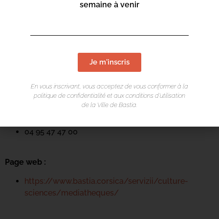
semaine à venir
LIEU DE L'ÉVÉNEMENT
Je m'inscris
Mediateca Barberine Duriani
13 Rue Saint-Exupéry
En vous inscrivant, vous acceptez de vous conformer à la
20600 Basti
a
politique de confidentialité et aux conditions d’utilisation
de la Ville de Bastia.
Contact :
04 95 47 47 00
Page web :
https://www.bastia.corsica/servizii/culture-
sciences/mediatheques/