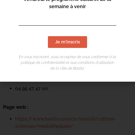
semaine à venir
LIEU DE L'ÉVÉNEMENT
Je m'inscris
Mediateca Barberine Duriani
En vous inscrivant, vous acceptez de vous conformer à la
13 Rue Saint-Exupéry
politique de confidentialité et aux conditions d’utilisation
20600 Basti
a
de la Ville de Bastia.
Contact :
04 95 47 47 00
Page web :
https://www.bastia.corsica/servizii/culture-
sciences/mediatheques/