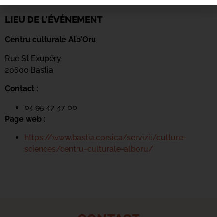
LIEU DE L'ÉVÉNEMENT
Centru culturale Alb’Oru
Rue St Exupéry
20600 Bastia
Contact :
04 95 47 47 00
Page web :
https://www.bastia.corsica/servizii/culture-
sciences/centru-culturale-alboru/