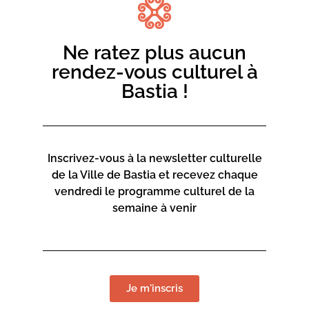
Sa rencontre avec Rinatu Coti a orienté sa recherche
vers la langue, la culture, l’imaginaire corses, en relation
avec la culture méditerranéenne.
Ne ratez plus aucun
Depuis sa création, Locu Teatrale œuvre en faveur de
rendez-vous culturel à
créations en langue corse.
Bastia !
Inscrivez-vous à la newsletter culturelle
de la Ville de Bastia et recevez chaque
vendredi le programme culturel de la
semaine à venir
Je m'inscris