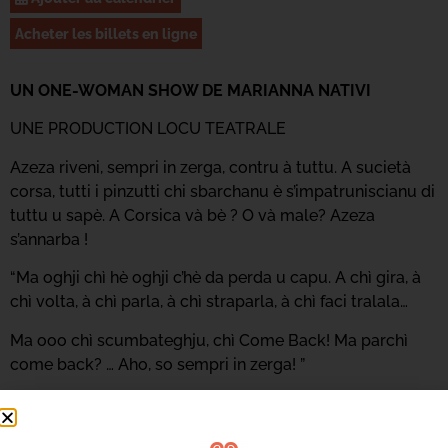
Acheter les billets en ligne
UN ONE-WOMAN SHOW DE MARIANNA NATIVI
UNE PRODUCTION LOCU TEATRALE
Azeza riveni, sempri in zerga, contru à tuttu. A sucietà
corsa, tutti i pinzutti chi sbarchanu è s’impatruniscianu di
tuttu u sapè. A Corsica và bè ? O và male? Azeza
s’annarba !
“Ma oghji chì hè oghji c’hè da perda u capu. A chì gira, à
chì volta, à chì parla, à chì straparla, à chì faci tralala…
Ma ooo chì scumbateghju, chì Come Back! Ma parchì
come back? … Aho, so sempri in zerga! ”
Marianna Nativi, formée au Canada, revient en Corse
pour créer la compagnie professionnelle Locu Teatrale.