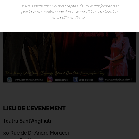
En vous inscrivant, vous acceptez de vous conformer à la
politique de confidentialité et aux conditions d’utilisation
de la Ville de Bastia.
LIEU DE L'ÉVÉNEMENT
Teatru Sant’Anghjuli
30 Rue de Dr André Morucci