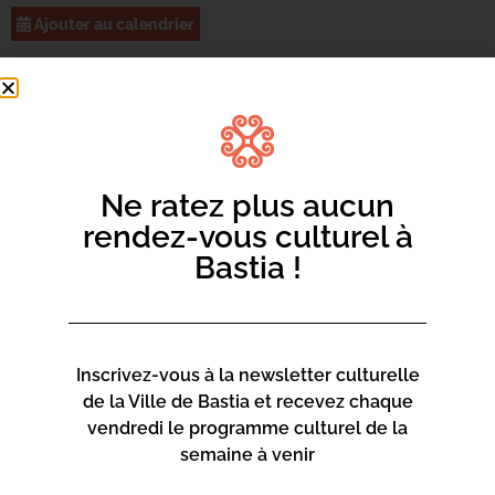
Ajouter au calendrier
L’office de tourisme intercommunal de Bastia propose le
24 avril à 18h30 une masterclass en partenariat avec les
Vins de Corse afin d’appréhender les différents styles de
vins et les alliances culinaires.
Ne ratez plus aucun
-Tarif 30€ (Adultes uniquement)
rendez-vous culturel à
-Places limitées, inscription obligatoire sur www.bastia-
Bastia !
tourisme.corsica ou au 04 95 54 20 49
Inscrivez-vous à la newsletter culturelle
de la Ville de Bastia et recevez chaque
vendredi le programme culturel de la
semaine à venir