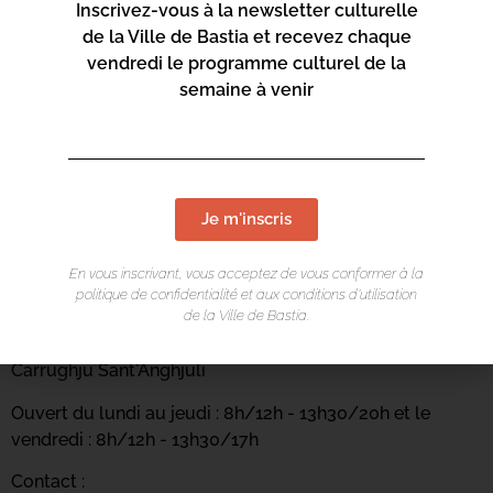
Inscrivez-vous à la newsletter culturelle
de la Ville de Bastia et recevez chaque
vendredi le programme culturel de la
semaine à venir
Je m'inscris
En vous inscrivant, vous acceptez de vous conformer à la
LIEU DE L'ÉVÉNEMENT
politique de confidentialité et aux conditions d’utilisation
de la Ville de Bastia.
Casa di e Lingue
Carrughju Sant'Anghjuli
Ouvert du lundi au jeudi : 8h/12h - 13h30/20h et le
vendredi : 8h/12h - 13h30/17h
Contact :