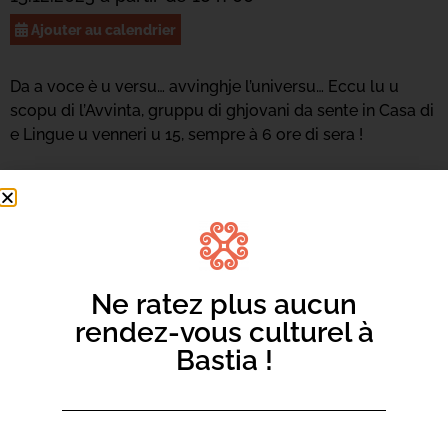
Ajouter au calendrier
Da a voce è u versu… avvinghje l’universu… Eccu lu u
scopu di l’Avvinta, gruppu di ghjovani da sente in Casa di
e Lingue u venneri u 15, sempre à 6 ore di sera !
Ne ratez plus aucun
rendez-vous culturel à
Bastia !