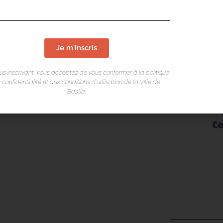
le a décidé de s’associer au Clubhouse
rsonnes concernées par un trouble
Je m'inscris
al du 21e siècle. Alors on vous attend
us inscrivant, vous acceptez de vous conformer à la politique
 confidentialité et aux conditions d’utilisation de la Ville de
Bastia.