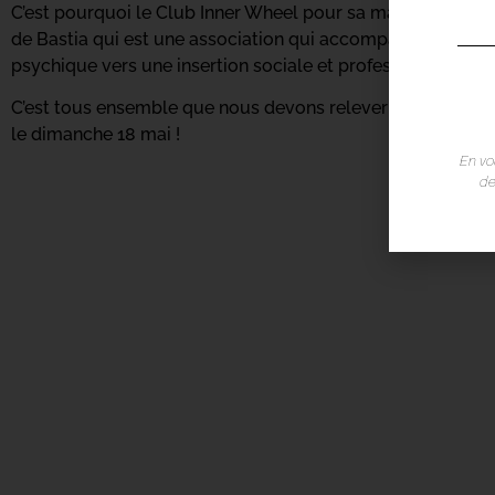
C’est pourquoi le Club Inner Wheel pour sa marche annuel
de Bastia qui est une association qui accompagne les pe
psychique vers une insertion sociale et professionnelle.
C’est tous ensemble que nous devons relever ce défi sociét
le dimanche 18 mai !
En vo
de