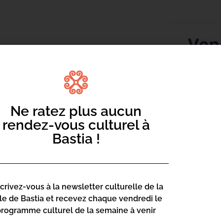
astia »
s’associent pour organiser une
Ne ratez plus aucun
e
dimanche 18 mai à 10h00
au départ du
rendez-vous culturel à
Bastia !
bhouse de Bastia)
rsonne sur 5 et peuvent toucher
ne pouvons plus, détourner les yeux.
scrivez-vous à la newsletter culturelle de la
e prise en charge de la santé mentale
lle de Bastia et recevez chaque vendredi le
programme culturel de la semaine à venir