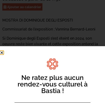
Ajouter au calendrier
MOSTRA DI DOMINIQUE DEGLI ESPOSTI
Commissariat de l’exposition : Vannina Bernard-Leoni
Si Dominique degli Esposti s’est éteint en 2024, son
oeuvre reste bien vivante et cette exposition entend la
célébrer. De ses 60 ans de carrière pléthorique, entre
photo, peinture, cinéma, théâtre et installation, on ne
pourra ici qu’évoquer quelques pans : replaçons donc
son travail artistique et sa personnalité sous le signe de
ses bandere : Testa Mora & Core Rossu.
Ne ratez plus aucun
rendez-vous culturel à
Bastia !