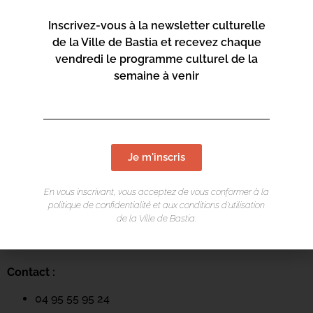
Inscrivez-vous à la newsletter culturelle
de la Ville de Bastia et recevez chaque
vendredi le programme culturel de la
semaine à venir
Je m'inscris
LIEU DE L'ÉVÉNEMENT
En vous inscrivant, vous acceptez de vous conformer à la
Arsenale
politique de confidentialité et aux conditions d’utilisation
de la Ville de Bastia.
Spaziu Petru Mari
20200 Bastia
Contact :
04 95 55 95 24