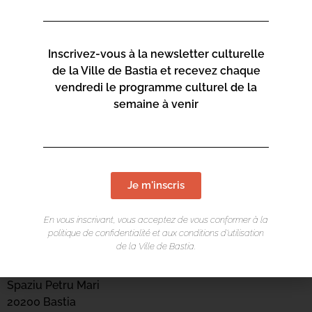
Inscrivez-vous à la newsletter culturelle
de la Ville de Bastia et recevez chaque
vendredi le programme culturel de la
semaine à venir
Je m'inscris
En vous inscrivant, vous acceptez de vous conformer à la
LIEU DE L'ÉVÉNEMENT
politique de confidentialité et aux conditions d’utilisation
de la Ville de Bastia.
Arsenale
Spaziu Petru Mari
20200 Bastia