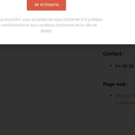
Je m'inscris
LIEU DE L
us inscrivant, vous acceptez de vous conformer à la politique
Arsenale
 confidentialité et aux conditions d’utilisation de la Ville de
Bastia.
Spaziu Petru 
20200 Bastia
Contact :
04 95 55
Page web :
https://
sciences