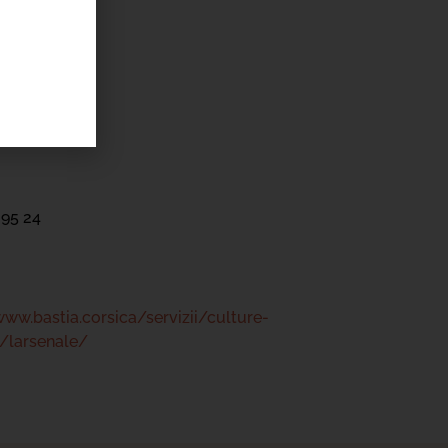
'ÉVÉNEMENT
Mari
 95 24
www.bastia.corsica/servizii/culture-
/larsenale/