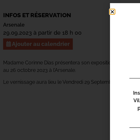
INFOS ET RÉSERVATION
Arsenale
29.09.2023 à partir de 18 h 00
Ajouter au calendrier
Madame Corinne Dias présentera son exposition « Si Bastia 
au 26 octobre 2023 à l’A
rsenale
.
Le vernissage aura lieu le Vendredi 29 Septembre à 18h.
In
Vi