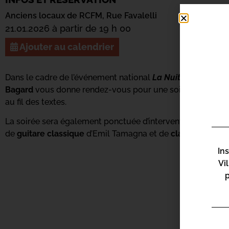
Anciens locaux de RCFM, Rue Favalelli
21.01.2026 à partir de 19 h 00
Ajouter au calendrier
Dans le cadre de l’événement national
La Nuit de la Lectu
Bagard
vous donne rendez-vous pour une soirée de lectur
au fil des textes.
La soirée sera également ponctuée d’interventions musical
de
guitare classique
d’Emil Tamagna et de
clarinette
de B
In
Vi