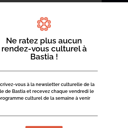
Ne ratez plus aucun
re
, la classe théâtre de
Joëlle
rendez-vous culturel à
es où ville et campagne se répondent
Bastia !
es, avec la participation des classes
aptiste André.
scrivez-vous à la newsletter culturelle de la
lle de Bastia et recevez chaque vendredi le
programme culturel de la semaine à venir