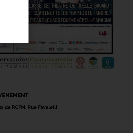
'ÉVÉNEMENT
x de RCFM, Rue Favalelli