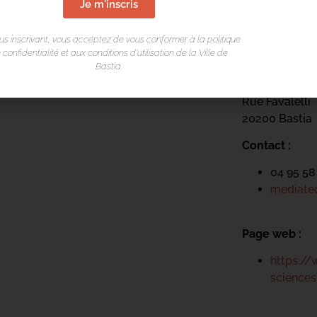
Je m'inscris
us inscrivant, vous acceptez de vous conformer à la politique
 confidentialité et aux conditions d’utilisation de la Ville de
Mediateca Ce
Bastia.
Place du Théa
Rue Favalelli
20200 Bastia
Contact :
04 95 58
mediatec
Page web :
https://
science