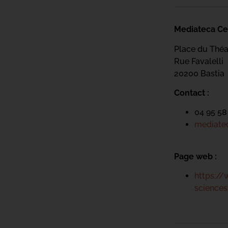
Mediateca Ce
Place du Théa
Rue Favalelli
20200 Bastia
Contact :
04 95 58
mediatec
Page web :
https://
science