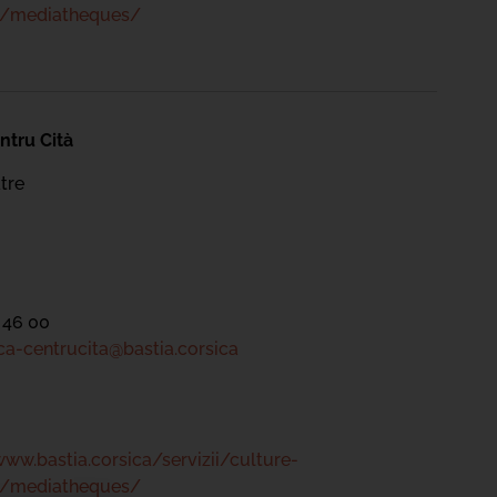
s/mediatheques/
ntru Cità
tre
 46 00
a-centrucita@bastia.corsica
www.bastia.corsica/servizii/culture-
s/mediatheques/