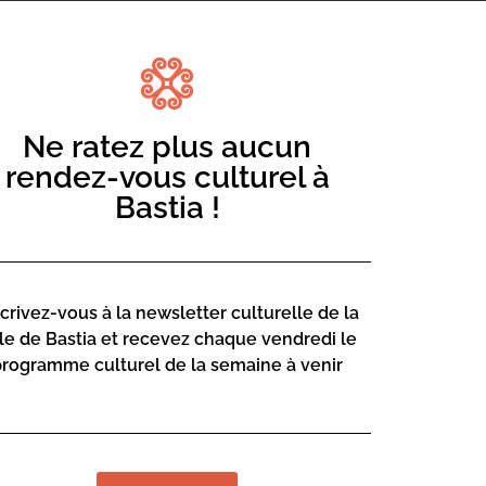
Mediateca Ce
Ne ratez plus aucun
Place du Théa
rendez-vous culturel à
Rue Favalelli
Bastia !
20200 Bastia
Contact :
04 95 58
scrivez-vous à la newsletter culturelle de la
mediatec
lle de Bastia et recevez chaque vendredi le
programme culturel de la semaine à venir
Page web :
https://
science