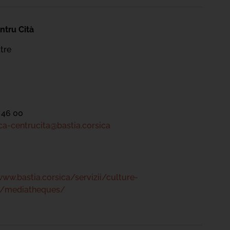
ntru Cità
tre
 46 00
a-centrucita@bastia.corsica
www.bastia.corsica/servizii/culture-
s/mediatheques/