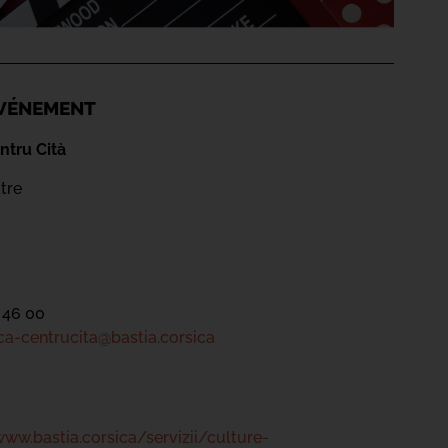
'ÉVÉNEMENT
ntru Cità
tre
 46 00
a-centrucita@bastia.corsica
www.bastia.corsica/servizii/culture-