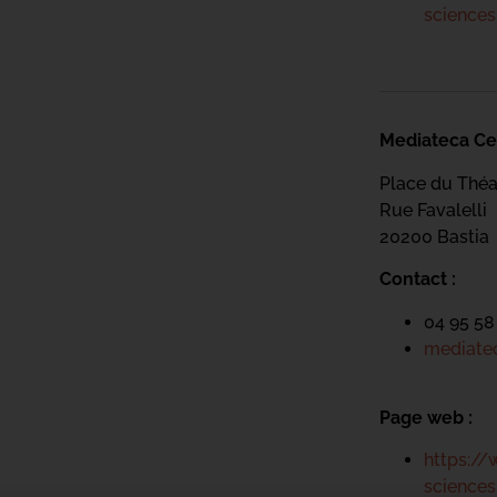
science
Mediateca Ce
Place du Théa
Rue Favalelli
20200 Bastia
Contact :
04 95 58
mediatec
Page web :
https://
science