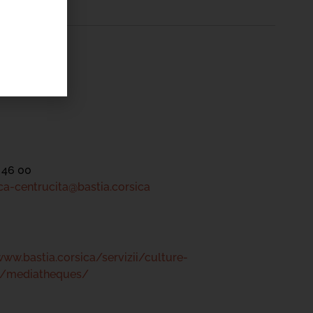
ntru Cità
tre
 46 00
a-centrucita@bastia.corsica
www.bastia.corsica/servizii/culture-
s/mediatheques/