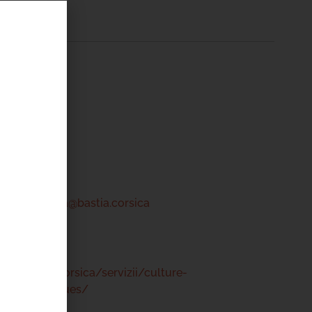
ntru Cità
tre
 46 00
a-centrucita@bastia.corsica
www.bastia.corsica/servizii/culture-
s/mediatheques/