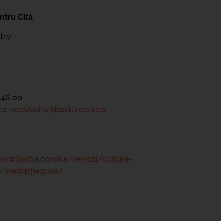
ntru Cità
tre
 46 00
a-centrucita@bastia.corsica
www.bastia.corsica/servizii/culture-
s/mediatheques/