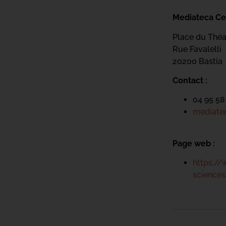
Mediateca Ce
Place du Théa
Rue Favalelli
20200 Bastia
Contact :
04 95 58
mediatec
Page web :
https://
science