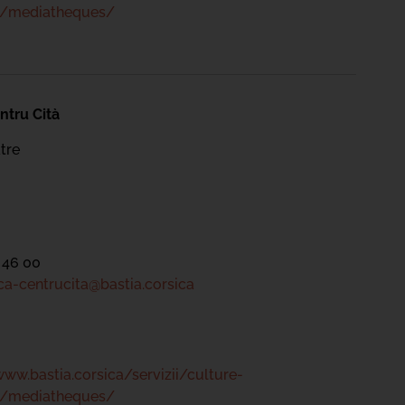
s/mediatheques/
ntru Cità
tre
 46 00
a-centrucita@bastia.corsica
www.bastia.corsica/servizii/culture-
s/mediatheques/