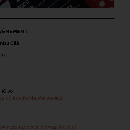
'ÉVÉNEMENT
ntru Cità
tre
 46 00
a-centrucita@bastia.corsica
www.bastia.corsica/servizii/culture-