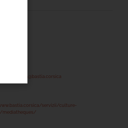
ntru Cità
tre
 46 00
a-centrucita@bastia.corsica
www.bastia.corsica/servizii/culture-
s/mediatheques/