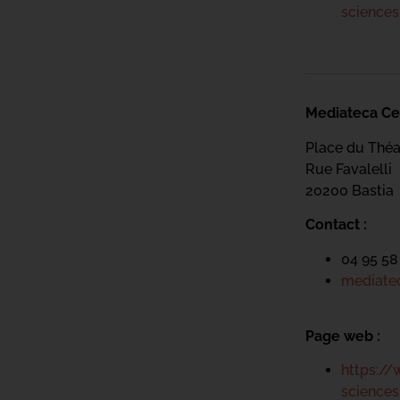
science
Mediateca Ce
Place du Théa
Rue Favalelli
20200 Bastia
Contact :
04 95 58
mediatec
Page web :
https://
science