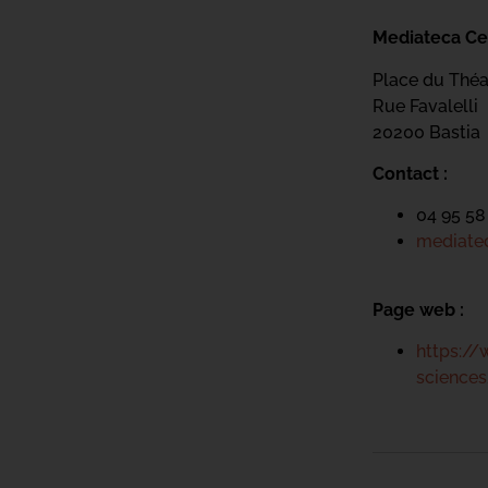
Mediateca Ce
Place du Théa
Rue Favalelli
20200 Bastia
Contact :
04 95 58
mediatec
Page web :
https://
science