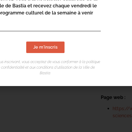
lle de Bastia et recevez chaque vendredi le
programme culturel de la semaine à venir
Mediateca Ce
Place du Théa
Rue Favalelli
Je m'inscris
20200 Bastia
Contact :
us inscrivant, vous acceptez de vous conformer à la politique
 confidentialité et aux conditions d’utilisation de la Ville de
04 95 58
Bastia.
mediatec
Page web :
https://
science