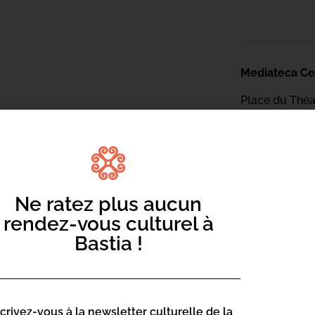
Mediateca Ce
Place du Théa
Rue Favalelli
20200 Bastia
Contact :
04 95 58
Ne ratez plus aucun
mediatec
rendez-vous culturel à
Bastia !
Page web :
https://
science
scrivez-vous à la newsletter culturelle de la