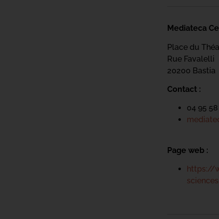
Mediateca Ce
Place du Théa
Rue Favalelli
20200 Bastia
Contact :
04 95 58
mediatec
Page web :
https://
science