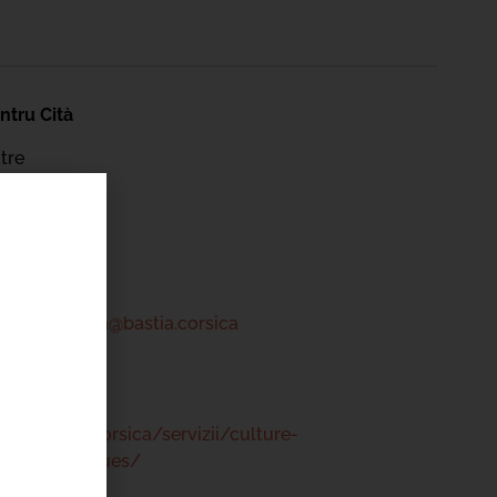
ntru Cità
tre
 46 00
a-centrucita@bastia.corsica
www.bastia.corsica/servizii/culture-
s/mediatheques/