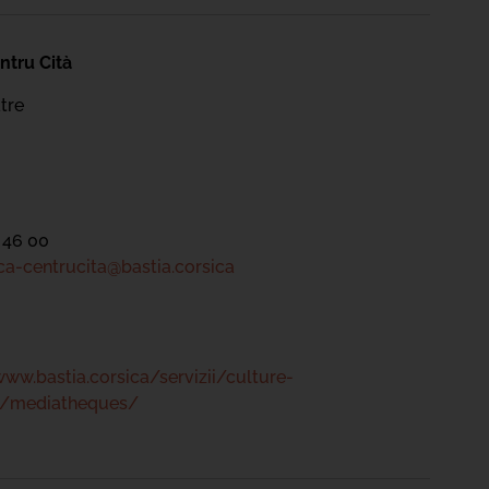
ntru Cità
tre
 46 00
a-centrucita@bastia.corsica
www.bastia.corsica/servizii/culture-
s/mediatheques/