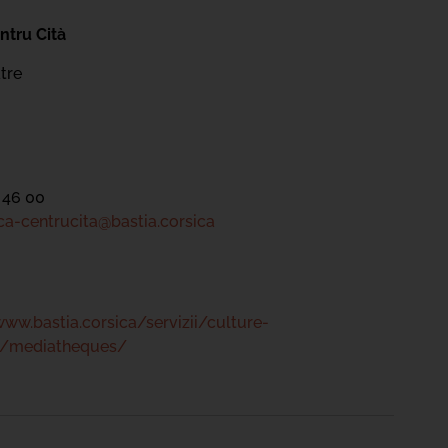
ntru Cità
tre
 46 00
a-centrucita@bastia.corsica
www.bastia.corsica/servizii/culture-
s/mediatheques/