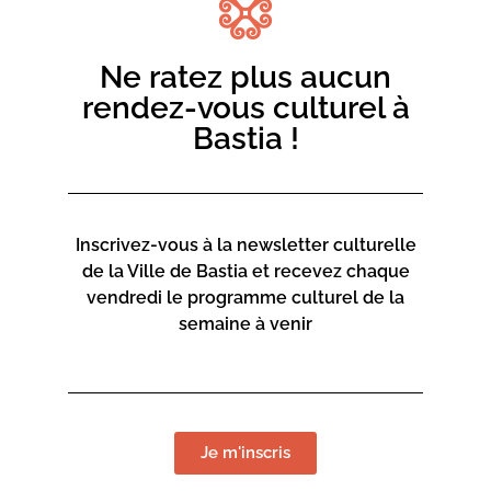
Place du Théatre
Rue Favalelli
Ne ratez plus aucun
20200 Bastia
rendez-vous culturel à
Bastia !
Contact :
04 95 58 46 00
mediateca-centrucita@bastia.corsica
Inscrivez-vous à la newsletter culturelle
Page web :
de la Ville de Bastia et recevez chaque
vendredi le programme culturel de la
https://www.bastia.corsica/servizii/culture-
semaine à venir
sciences/mediatheques/
Je m'inscris
Mediateca Centru Cità