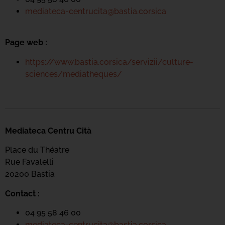
mediateca-centrucita@bastia.corsica
Page web :
https://www.bastia.corsica/servizii/culture-
sciences/mediatheques/
Mediateca Centru Cità
Place du Théatre
Rue Favalelli
20200 Bastia
Contact :
04 95 58 46 00
mediateca-centrucita@bastia.corsica