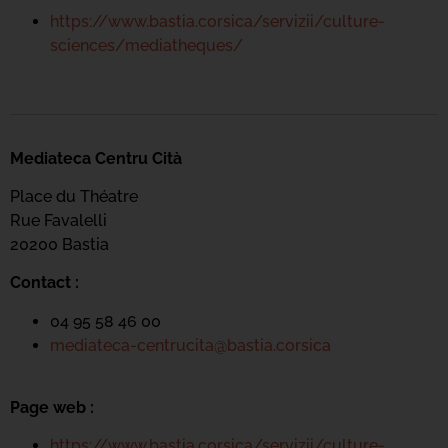
https://www.bastia.corsica/servizii/culture-
sciences/mediatheques/
Mediateca Centru Cità
Place du Théatre
Rue Favalelli
20200 Bastia
Contact :
04 95 58 46 00
mediateca-centrucita@bastia.corsica
Page web :
https://www.bastia.corsica/servizii/culture-