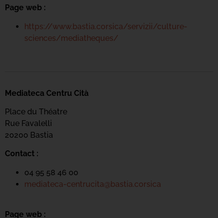
Page web :
https://www.bastia.corsica/servizii/culture-
sciences/mediatheques/
Mediateca Centru Cità
Place du Théatre
Rue Favalelli
20200 Bastia
Contact :
04 95 58 46 00
mediateca-centrucita@bastia.corsica
Page web :