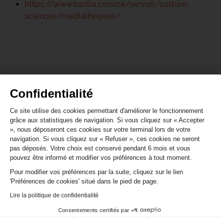
https://www.bastia.corsica/servizii/culture-
sciences/mediatheques/
CONTACT
Confidentialité
S'abonner à la newsletter Agenda
Ce site utilise des cookies permettant d'améliorer le fonctionnement
grâce aux statistiques de navigation. Si vous cliquez sur « Accepter
Nous contacter par e-mail
», nous déposeront ces cookies sur votre terminal lors de votre
navigation. Si vous cliquez sur « Refuser », ces cookies ne seront
pas déposés. Votre choix est conservé pendant 6 mois et vous
pouvez être informé et modifier vos préférences à tout moment.
Pour modifier vos préférences par la suite, cliquez sur le lien
Mentions légales
/
Cookie
/ Réalisation Corsicaweb
'Préférences de cookies' situé dans le pied de page.
Lire la politique de confidentialité
Consentements certifiés par