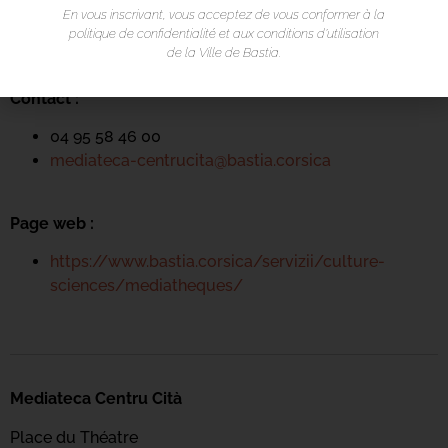
Place du Théatre
En vous inscrivant, vous acceptez de vous conformer à la
politique de confidentialité et aux conditions d’utilisation
Rue Favalelli
de la Ville de Bastia.
20200 Bastia
Contact :
04 95 58 46 00
mediateca-centrucita@bastia.corsica
Page web :
https://www.bastia.corsica/servizii/culture-
sciences/mediatheques/
Mediateca Centru Cità
Place du Théatre