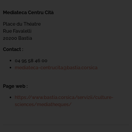
Mediateca Centru Cità
Place du Théatre
Rue Favalelli
20200 Bastia
Contact :
04 95 58 46 00
mediateca-centrucita@bastia.corsica
Page web :
https://www.bastia.corsica/servizii/culture-
sciences/mediatheques/