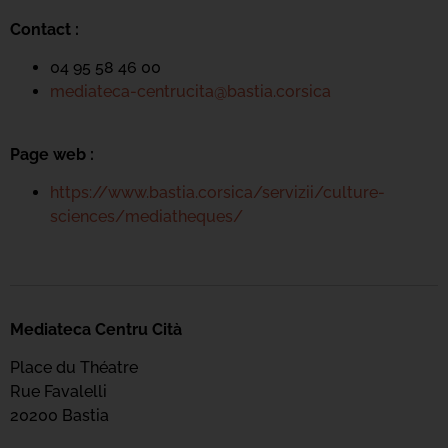
Contact :
04 95 58 46 00
mediateca-centrucita@bastia.corsica
Page web :
https://www.bastia.corsica/servizii/culture-
sciences/mediatheques/
Mediateca Centru Cità
Place du Théatre
Rue Favalelli
20200 Bastia