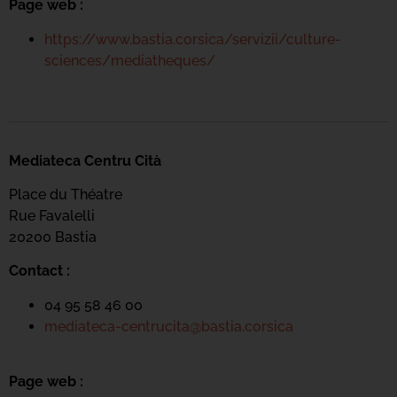
Page web :
https://www.bastia.corsica/servizii/culture-
sciences/mediatheques/
Mediateca Centru Cità
Place du Théatre
Rue Favalelli
20200 Bastia
Contact :
04 95 58 46 00
mediateca-centrucita@bastia.corsica
Page web :