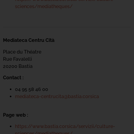
sciences/mediatheques/
Mediateca Centru Cità
Place du Théatre
Rue Favalelli
20200 Bastia
Contact :
04 95 58 46 00
mediateca-centrucita@bastia.corsica
Page web :
https://www.bastia.corsica/servizii/culture-
sciences/mediatheques/