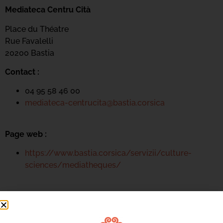
Mediateca Centru Cità
Place du Théatre
Rue Favalelli
20200 Bastia
Contact :
04 95 58 46 00
mediateca-centrucita@bastia.corsica
Page web :
https://www.bastia.corsica/servizii/culture-
sciences/mediatheques/
Mediateca Centru Cità