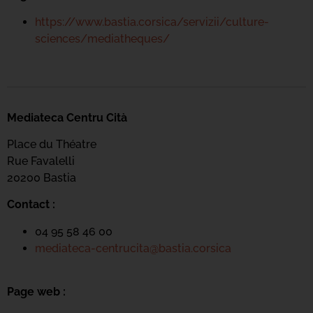
https://www.bastia.corsica/servizii/culture-
sciences/mediatheques/
Mediateca Centru Cità
Place du Théatre
Rue Favalelli
20200 Bastia
Contact :
04 95 58 46 00
mediateca-centrucita@bastia.corsica
Page web :