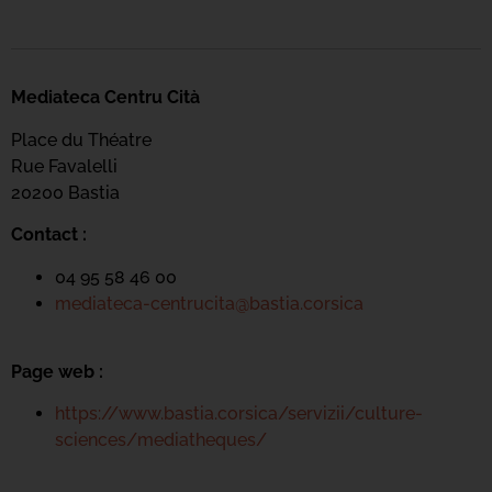
Mediateca Centru Cità
Place du Théatre
Rue Favalelli
20200 Bastia
Contact :
04 95 58 46 00
mediateca-centrucita@bastia.corsica
Page web :
https://www.bastia.corsica/servizii/culture-
sciences/mediatheques/