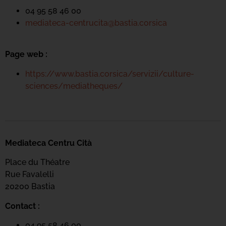
04 95 58 46 00
mediateca-centrucita@bastia.corsica
Page web :
https://www.bastia.corsica/servizii/culture-
sciences/mediatheques/
Mediateca Centru Cità
Place du Théatre
Rue Favalelli
20200 Bastia
Contact :
04 95 58 46 00