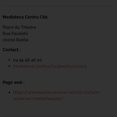
Mediateca Centru Cità
Place du Théatre
Rue Favalelli
20200 Bastia
Contact :
04 95 58 46 00
mediateca-centrucita@bastia.corsica
Page web :
https://www.bastia.corsica/servizii/culture-
sciences/mediatheques/