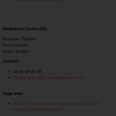
Mediateca Centru Cità
Place du Théatre
Rue Favalelli
20200 Bastia
Contact :
04 95 58 46 00
mediateca-centrucita@bastia.corsica
Page web :
https://www.bastia.corsica/servizii/culture-
sciences/mediatheques/