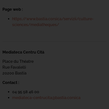
Page web :
https://www.bastia.corsica/servizii/culture-
sciences/mediatheques/
Mediateca Centru Cità
Place du Théatre
Rue Favalelli
20200 Bastia
Contact :
04 95 58 46 00
mediateca-centrucita@bastia.corsica