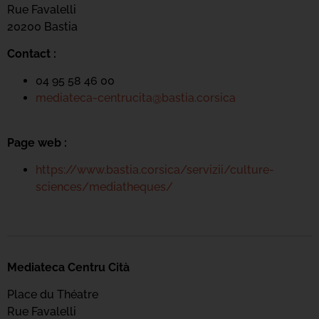
Rue Favalelli
20200 Bastia
Contact :
04 95 58 46 00
mediateca-centrucita@bastia.corsica
Page web :
https://www.bastia.corsica/servizii/culture-
sciences/mediatheques/
Mediateca Centru Cità
Place du Théatre
Rue Favalelli