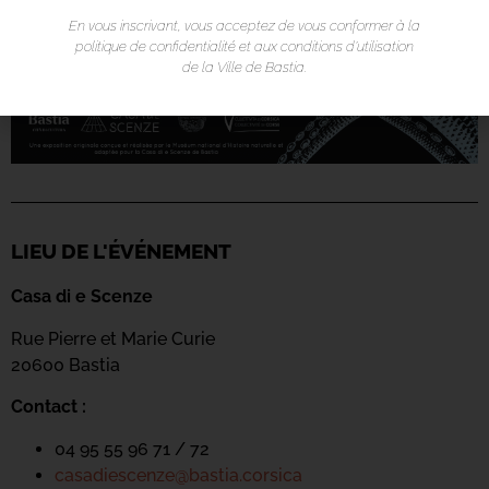
En vous inscrivant, vous acceptez de vous conformer à la
politique de confidentialité et aux conditions d’utilisation
de la Ville de Bastia.
LIEU DE L'ÉVÉNEMENT
Casa di e Scenze
Rue Pierre et Marie Curie
20600 Bastia
Contact :
04 95 55 96 71 / 72
casadiescenze@bastia.corsica