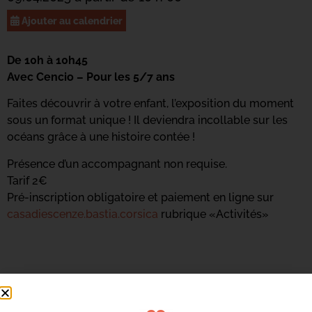
Ajouter au calendrier
De 10h à 10h45
Avec Cencio – Pour les 5/7 ans
Faites découvrir à votre enfant, l’exposition du moment
sous un format unique ! Il deviendra incollable sur les
océans grâce à une histoire contée !
Présence d’un accompagnant non requise.
Tarif 2€
Pré-inscription obligatoire et paiement en ligne sur
casadiescenze.bastia.corsica
rubrique «Activités»