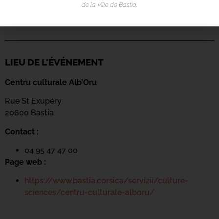
de la Ville de Bastia.
LIEU DE L'ÉVÉNEMENT
Centru culturale Alb’Oru
Rue St Exupéry
20600 Bastia
Contact :
04 95 47 47 00
Page web :
https://www.bastia.corsica/servizii/culture-
sciences/centru-culturale-alboru/