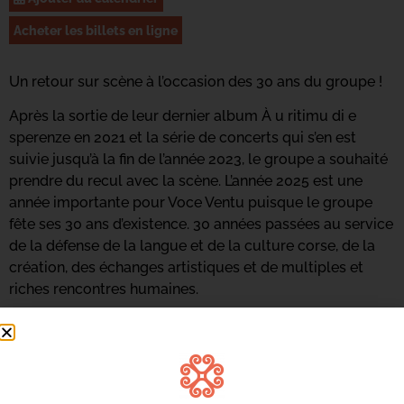
Acheter les billets en ligne
Un retour sur scène à l’occasion des 30 ans du groupe !
Après la sortie de leur dernier album À u ritimu di e
sperenze en 2021 et la série de concerts qui s’en est
suivie jusqu’à la fin de l’année 2023, le groupe a souhaité
prendre du recul avec la scène. L’année 2025 est une
année importante pour Voce Ventu puisque le groupe
fête ses 30 ans d’existence. 30 années passées au service
de la défense de la langue et de la culture corse, de la
création, des échanges artistiques et de multiples et
riches rencontres humaines.
Le groupe revient sur scène pour célébrer avec le public
insulaire cet anniversaire. Seules quelques
représentations de ce spectacle seront données,
l’occasion pour Voce Ventu de revisiter l’ensemble de son