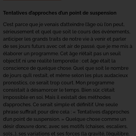
Tentatives d’approches d’un point de suspension
C’est parce que je venais d’atteindre l’âge où
l’on peut,
sérieusement et quel que soit le cours
des événements,
anticiper les grands traits
de notre vie à venir et parler
de ses jours futurs
avec cet air de passé, que je me mis à
élaborer
un programme. Cet âge n’était pas un seuil
objectif,
ni une réalité temporelle
: cet âge était
la
conscience de quelque chose. Quel que soit
le nombre
de jours qu’il restait, et même selon
les plus audacieux
pronostics, ce serait trop court.
Mon programme
consistait à désamorcer le temps.
Bien sûr, c’était
impossible en soi. Mais il existait
des méthodes
d’approches. Ce serait simple
et définitif. Une seule
phrase suffirait pour dire cela
:
«
Tentatives d’approches
d’un point de suspension.
»
Quelque chose comme un
désir d’œuvre donc,
avec ses motifs (chaises, escaliers,
sols…), ses variations
et ses forces (la gravité, l’équilibre,