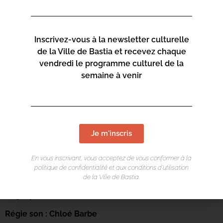
encore
Pink
.
Son film
Les grands fantômes
, tourné au
Panthéon et co-réalisé avec
Louise Narboni
, a reçu de
nombreux prix internationaux.
Créateur prolifique, il
Inscrivez-vous à la newsletter culturelle
compte une soixantaine d’œuvres à son actif.
En
de la Ville de Bastia et recevez chaque
renouvellement perpétuel
, il travaille actuellement à
vendredi le programme culturel de la
imaginer un
lieu
de création expérimental
dans le massif
semaine à venir
de la Chartreuse qui articulera
recherche poétique
et
sensibilisation environnementale
.
Conception, mise en scène et scénographie : Yoann
Je m'inscris
Bourgeois
Interprétation : Yoann Bourgeois et Marie Bourgeois
En vous inscrivant, vous acceptez de vous conformer à la
politique de confidentialité et aux conditions d’utilisation
Régie générale : Nicolas Anastassiou
de la Ville de Bastia.
Régie plateau : Gwilherm Bevan
Régie son : Chloé Barbe