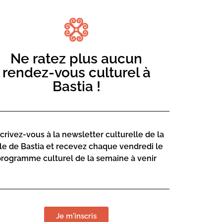
Ne ratez plus aucun
rendez-vous culturel à
Bastia !
re jeunesse.
scrivez-vous à la newsletter culturelle de la
 ici
lle de Bastia et recevez chaque vendredi le
programme culturel de la semaine à venir
Je m'inscris