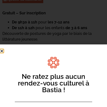
Gratuit – Sur inscription
De 9h30 à 11h
pour
les 7-12 ans
De 11h à 12h
pour les enfants
de 3 à 6 ans
Découverte de postures de yoga par le biais de la
littérature jeunesse.
Renseignements et inscriptions : 04 95 47 47 16 ou
par
mail ici
Ne ratez plus aucun
rendez-vous culturel à
Bastia !