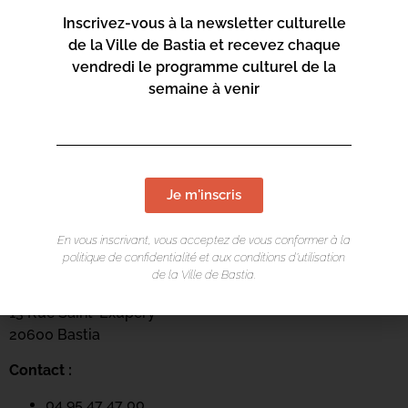
Inscrivez-vous à la newsletter culturelle
de la Ville de Bastia et recevez chaque
vendredi le programme culturel de la
semaine à venir
Je m'inscris
LIEU DE L'ÉVÉNEMENT
En vous inscrivant, vous acceptez de vous conformer à la
politique de confidentialité et aux conditions d’utilisation
de la Ville de Bastia.
Mediateca Barberine Duriani
13 Rue Saint-Exupéry
20600 Basti
a
Contact :
04 95 47 47 00