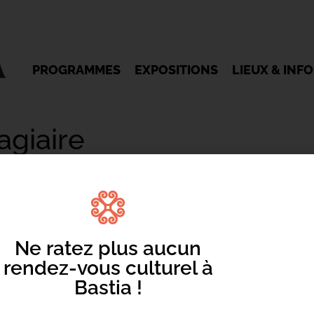
PROGRAMMES
EXPOSITIONS
LIEUX & INF
agiaire
Ne ratez plus aucun
rendez-vous culturel à
Mentions légales
/
Cookie
/ Réalisation Corsicaweb
Bastia !