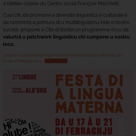
à l’atelier cuisine du Centre social François Marchetti.
Cusì chì, da prumove a diversità linguìstica è culturale è
da rammintà a primura di u multilinguìsimu inde e nostre
sucetà, prupone a Cità di Bastia un prugramma riccu da
valurizà u patchwork linguìsticu chì cumpone u nostru
locu.
Cliquez ici pour télécharger le programme complet d’A Festa di a
Lingua Materna 2023
Télécharger