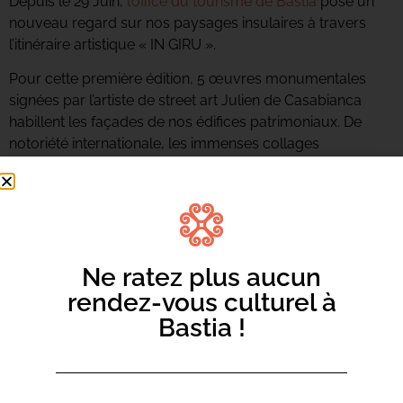
Depuis le 29 Juin,
l’office du tourisme de Bastia
pose un
nouveau regard sur nos paysages insulaires à travers
l’itinéraire artistique « IN GIRU ».
Pour cette première édition, 5 œuvres monumentales
signées par l’artiste de street art Julien de Casabianca
habillent les façades de nos édifices patrimoniaux. De
notoriété internationale, les immenses collages
architecturaux de l’artiste seront exposés de Juillet à
Octobre.
À travers les communes de Bastia, Ville-di-Pietrabugno,
Santa-Maria-di-Lota, San-Martinu-di-Lota et Furiani, ce
parcours artistique à ciel ouvert s’inscrit dans une
Ne ratez plus aucun
dynamique culturelle spectaculaire, mêlant moyen-âge
rendez-vous culturel à
et époque baroque.
Bastia !
Au cœur de Bastia, l’emblématique église Saint Jean-
Baptiste se vêt merveilleusement d’un extrait de l’œuvre
d’Eugène Delacroix.