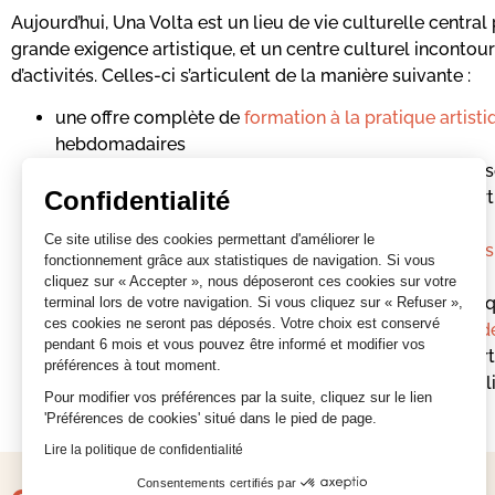
Aujourd’hui, Una Volta est un lieu de vie culturelle central 
grande exigence artistique, et un centre culturel incontou
d’activités. Celles-ci s’articulent de la manière suivante :
une offre complète de
formation à la pratique artist
hebdomadaires
une galerie d’exposition au sein de laquelle sont pré
Confidentialité
domaines de la photographie contemporaine, de l’art
de l’illustration jeunesse
Ce site utilise des cookies permettant d'améliorer le
un événement de référence national :
Les Rencontres 
fonctionnement grâce aux statistiques de navigation. Si vous
BD à Bastia
créées en 1993
cliquez sur « Accepter », nous déposeront ces cookies sur votre
un événement qui trouve un peu plus son essor chaqu
terminal lors de votre navigation. Si vous cliquez sur « Refuser »,
ces cookies ne seront pas déposés. Votre choix est conservé
défend :
Cinetica – Rencontres du Film d’Animation d
pendant 6 mois et vous pouvez être informé et modifier vos
un dispositif complet de médiation et d’éducation art
préférences à tout moment.
visites commentées d’expositions pour tous les publi
Pour modifier vos préférences par la suite, cliquez sur le lien
'Préférences de cookies' situé dans le pied de page.
Lire la politique de confidentialité
Consentements certifiés par