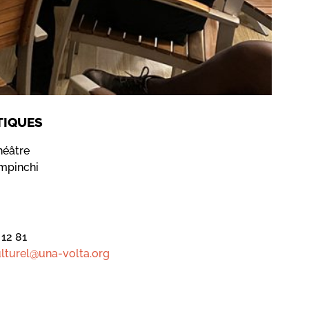
TIQUES
héâtre
mpinchi
 12 81
lturel@una-volta.org