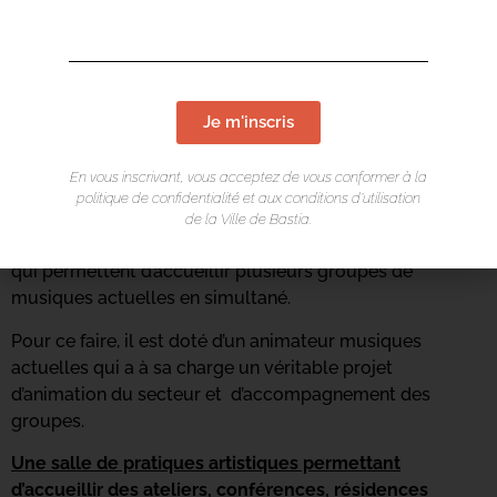
l’autonomie et l’insertion sociale.
Espace animation – médiation
Il est composé d’une salle de travail en groupe ou de
Je m'inscris
réunion qui permet d’assurer des animations.
Les studios de répétition, soutien aux musiques
En vous inscrivant, vous acceptez de vous conformer à la
politique de confidentialité et aux conditions d’utilisation
actuelles
de la Ville de Bastia.
Le centre culturel est équipé de 4 studios de répétition
qui permettent d’accueillir plusieurs groupes de
musiques actuelles en simultané.
Pour ce faire, il est doté d’un animateur musiques
actuelles qui a à sa charge un véritable projet
d’animation du secteur et d’accompagnement des
groupes.
Une salle de pratiques artistiques permettant
d’accueillir des ateliers, conférences, résidences