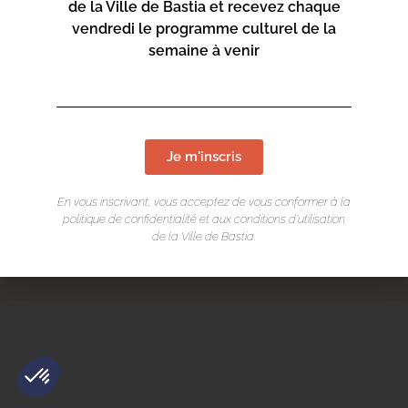
de la Ville de Bastia et recevez chaque
CONTACT
vendredi le programme culturel de la
semaine à venir
S'abonner à la newsletter Agenda
Nous contacter par e-mail
Je m'inscris
Mentions légales
/
Cookie
/ Réalisation Corsicaweb
En vous inscrivant, vous acceptez de vous conformer à la
politique de confidentialité et aux conditions d’utilisation
de la Ville de Bastia.