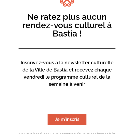
lesquels de nombreux jeunes artistes, y exposent et
nous avons présenté au cours des trois dernières années
Ne ratez plus aucun
plus de 5000 œuvres d art.
rendez-vous culturel à
Bastia !
INFOS PRATIQUES
Place du Marché
20200 BASTIA
Inscrivez-vous à la newsletter culturelle
de la Ville de Bastia et recevez chaque
vendredi le programme culturel de la
Contact :
semaine à venir
06 73 13 84 97
galerie.noir.blanc@gmail.com
Je m'inscris
Site Web :
https://www.galerie-noir-blanc.corsica/