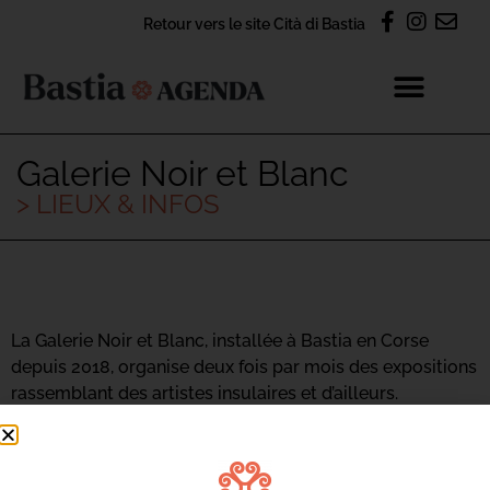
Retour vers le site Cità di Bastia
Galerie Noir et Blanc
> LIEUX & INFOS
La Galerie Noir et Blanc, installée à Bastia en Corse
depuis 2018, organise deux fois par mois des expositions
rassemblant des artistes insulaires et d’ailleurs.
Une galerie d’art Corse originale.
Plus de 150 d’entre eux, peintres, sculpteurs, plasticiens,
photographes, dessinateurs et illustrateurs, parmi